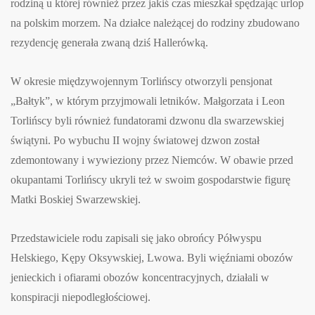
rodziną u której również przez jakiś czas mieszkał spędzając urlop
na polskim morzem. Na działce należącej do rodziny zbudowano
rezydencję generała zwaną dziś Hallerówką.
W okresie międzywojennym Torlińscy otworzyli pensjonat
„Bałtyk”, w którym przyjmowali letników. Małgorzata i Leon
Torlińscy byli również fundatorami dzwonu dla swarzewskiej
świątyni. Po wybuchu II wojny światowej dzwon został
zdemontowany i wywieziony przez Niemców. W obawie przed
okupantami Torlińscy ukryli też w swoim gospodarstwie figurę
Matki Boskiej Swarzewskiej.
Przedstawiciele rodu zapisali się jako obrońcy Półwyspu
Helskiego, Kępy Oksywskiej, Lwowa. Byli więźniami obozów
jenieckich i ofiarami obozów koncentracyjnych, działali w
konspiracji niepodległościowej.