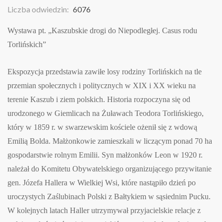
Liczba odwiedzin:
6076
Wystawa pt. „Kaszubskie drogi do Niepodległej. Casus rodu
Torlińskich”
Ekspozycja przedstawia zawiłe losy rodziny Torlińskich na tle
przemian społecznych i politycznych w XIX i XX wieku na
terenie Kaszub i ziem polskich. Historia rozpoczyna się od
urodzonego w Giemlicach na Żuławach Teodora Torlińskiego,
który w 1859 r. w swarzewskim kościele ożenił się z wdową
Emilią Bolda. Małżonkowie zamieszkali w liczącym ponad 70 ha
gospodarstwie rolnym Emilii. Syn małżonków Leon w 1920 r.
należał do Komitetu Obywatelskiego organizującego przywitanie
gen. Józefa Hallera w Wielkiej Wsi, które nastąpiło dzień po
uroczystych Zaślubinach Polski z Bałtykiem w sąsiednim Pucku.
W kolejnych latach Haller utrzymywał przyjacielskie relacje z