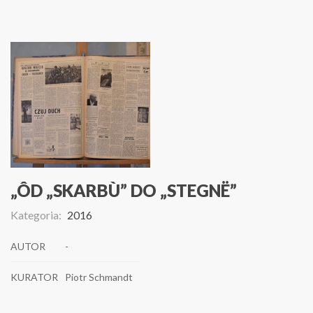
„ÔD „SKARBÙ” DO „STEGNË”
Kategoria:
2016
AUTOR
-
KURATOR
Piotr Schmandt